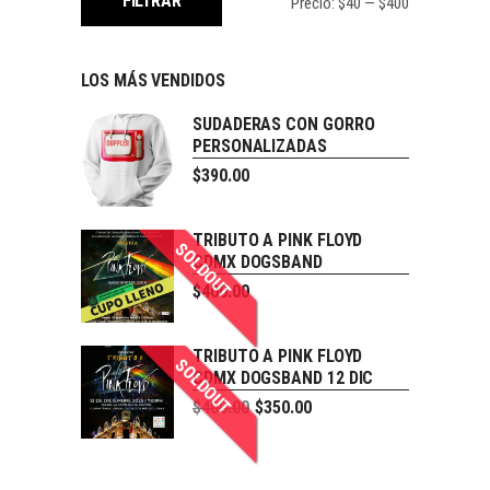
FILTRAR
Precio:
$40
—
$400
LOS MÁS VENDIDOS
SUDADERAS CON GORRO
PERSONALIZADAS
$
390.00
TRIBUTO A PINK FLOYD
SOLDOUT
CDMX DOGSBAND
$
400.00
TRIBUTO A PINK FLOYD
SOLDOUT
CDMX DOGSBAND 12 DIC
$
400.00
$
350.00