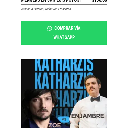
SOLDOUT
MENGERS EN SAN LUIS POTOSÍ
$
150.00
LEER MÁS
Acceso a Eventos
,
Todos los Productos
COMPRAR VÍA
WHATSAPP